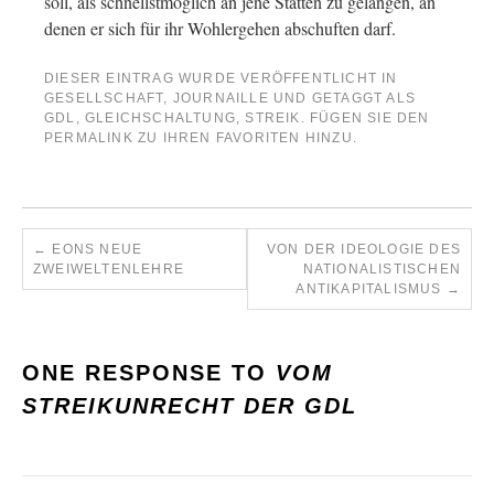
soll, als schnellstmöglich an jene Stätten zu gelangen, an
denen er sich für ihr Wohlergehen abschuften darf.
DIESER EINTRAG WURDE VERÖFFENTLICHT IN
GESELLSCHAFT
,
JOURNAILLE
UND GETAGGT ALS
GDL
,
GLEICHSCHALTUNG
,
STREIK
. FÜGEN SIE DEN
PERMALINK
ZU IHREN FAVORITEN HINZU.
←
EONS NEUE
VON DER IDEOLOGIE DES
ZWEIWELTENLEHRE
NATIONALISTISCHEN
ANTIKAPITALISMUS
→
ONE RESPONSE TO
VOM
STREIKUNRECHT DER GDL