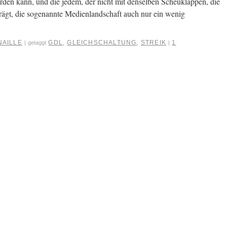
rden kann, und die jedem, der nicht mit denselben Scheuklappen, die
 trägt, die sogenannte Medienlandschaft auch nur ein wenig
NAILLE
GDL
,
GLEICHSCHALTUNG
,
STREIK
1
|
getaggt
|