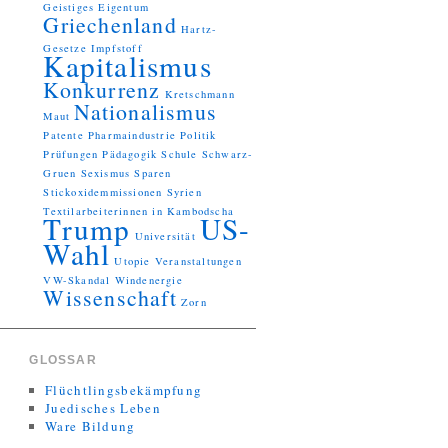
Geistiges Eigentum
Griechenland
Hartz-
Gesetze
Impfstoff
Kapitalismus
Konkurrenz
Kretschmann
Nationalismus
Maut
Patente
Pharmaindustrie
Politik
Prüfungen
Pädagogik
Schule
Schwarz-
Gruen
Sexismus
Sparen
Stickoxidemmissionen
Syrien
Textilarbeiterinnen in Kambodscha
Trump
US-
Universität
Wahl
Utopie
Veranstaltungen
VW-Skandal
Windenergie
Wissenschaft
Zorn
GLOSSAR
Flüchtlingsbekämpfung
Juedisches Leben
Ware Bildung