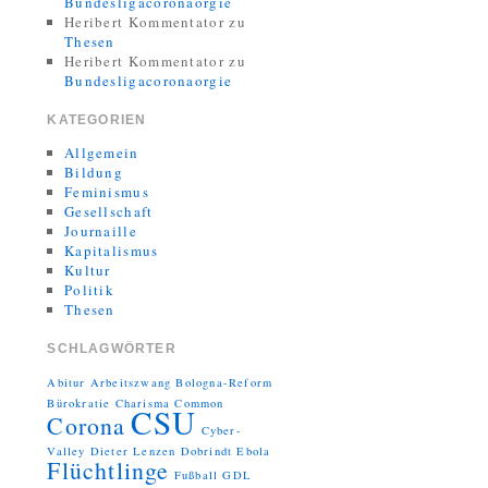
Bundesligacoronaorgie
Heribert Kommentator
zu
Thesen
Heribert Kommentator
zu
Bundesligacoronaorgie
KATEGORIEN
Allgemein
Bildung
Feminismus
Gesellschaft
Journaille
Kapitalismus
Kultur
Politik
Thesen
SCHLAGWÖRTER
Abitur
Arbeitszwang
Bologna-Reform
Bürokratie
Charisma
Common
CSU
Corona
Cyber-
Valley
Dieter Lenzen
Dobrindt
Ebola
Flüchtlinge
Fußball
GDL