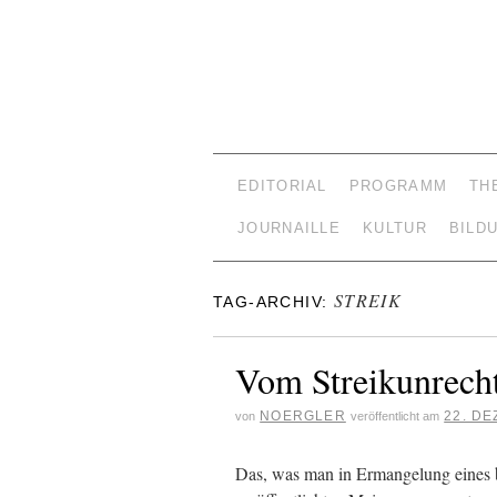
EDITORIAL
PROGRAMM
TH
JOURNAILLE
KULTUR
BILD
STREIK
TAG-ARCHIV:
Vom Streikunrech
NOERGLER
22. D
von
veröffentlicht am
Das, was man in Ermangelung eines be