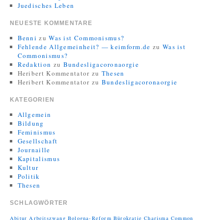
Juedisches Leben
NEUESTE KOMMENTARE
Benni
zu
Was ist Commonismus?
Fehlende Allgemeinheit? — keimform.de
zu
Was ist
Commonismus?
Redaktion
zu
Bundesligacoronaorgie
Heribert Kommentator
zu
Thesen
Heribert Kommentator
zu
Bundesligacoronaorgie
KATEGORIEN
Allgemein
Bildung
Feminismus
Gesellschaft
Journaille
Kapitalismus
Kultur
Politik
Thesen
SCHLAGWÖRTER
Abitur
Arbeitszwang
Bologna-Reform
Bürokratie
Charisma
Common