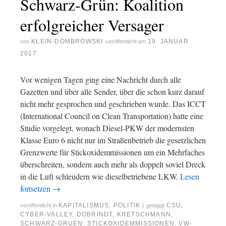
Schwarz-Grün: Koalition
erfolgreicher Versager
KLEIN-DOMBROWSKI
19. JANUAR
von
veröffentlicht am
2017
Vor wenigen Tagen ging eine Nachricht durch alle
Gazetten und über alle Sender, über die schon kurz darauf
nicht mehr gesprochen und geschrieben wurde. Das ICCT
(International Council on Clean Transportation) hatte eine
Studie vorgelegt, wonach Diesel-PKW der modernsten
Klasse Euro 6 nicht nur im Straßenbetrieb die gesetzlichen
Grenzwerte für Stickoxidemmissionen um ein Mehrfaches
überschreiten, sondern auch mehr als doppelt soviel Dreck
in die Luft schleudern wie dieselbetriebene LKW.
Lesen
fortsetzen
→
KAPITALISMUS
,
POLITIK
CSU
,
veröffentlicht in
|
getaggt
CYBER-VALLEY
,
DOBRINDT
,
KRETSCHMANN
,
SCHWARZ-GRUEN
,
STICKOXIDEMMISSIONEN
,
VW-