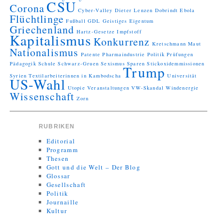
CSU
Corona
Cyber-Valley
Dieter Lenzen
Dobrindt
Ebola
Flüchtlinge
Fußball
GDL
Geistiges Eigentum
Griechenland
Hartz-Gesetze
Impfstoff
Kapitalismus
Konkurrenz
Kretschmann
Maut
Nationalismus
Patente
Pharmaindustrie
Politik
Prüfungen
Pädagogik
Schule
Schwarz-Gruen
Sexismus
Sparen
Stickoxidemmissionen
Trump
Syrien
Textilarbeiterinnen in Kambodscha
Universität
US-Wahl
Utopie
Veranstaltungen
VW-Skandal
Windenergie
Wissenschaft
Zorn
RUBRIKEN
Editorial
Programm
Thesen
Gott und die Welt – Der Blog
Glossar
Gesellschaft
Politik
Journaille
Kultur