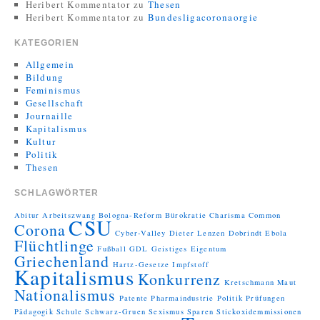
Heribert Kommentator
zu
Thesen
Heribert Kommentator
zu
Bundesligacoronaorgie
KATEGORIEN
Allgemein
Bildung
Feminismus
Gesellschaft
Journaille
Kapitalismus
Kultur
Politik
Thesen
SCHLAGWÖRTER
Abitur
Arbeitszwang
Bologna-Reform
Bürokratie
Charisma
Common
CSU
Corona
Cyber-Valley
Dieter Lenzen
Dobrindt
Ebola
Flüchtlinge
Fußball
GDL
Geistiges Eigentum
Griechenland
Hartz-Gesetze
Impfstoff
Kapitalismus
Konkurrenz
Kretschmann
Maut
Nationalismus
Patente
Pharmaindustrie
Politik
Prüfungen
Pädagogik
Schule
Schwarz-Gruen
Sexismus
Sparen
Stickoxidemmissionen