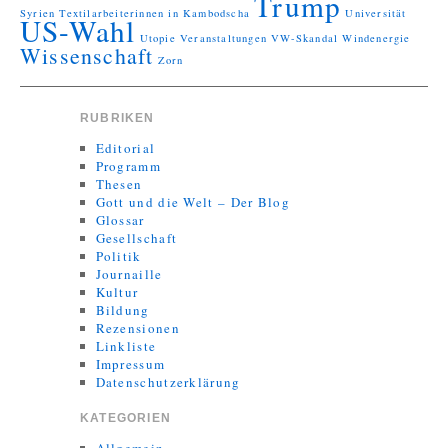
Trump
Syrien
Textilarbeiterinnen in Kambodscha
Universität
US-Wahl
Utopie
Veranstaltungen
VW-Skandal
Windenergie
Wissenschaft
Zorn
RUBRIKEN
Editorial
Programm
Thesen
Gott und die Welt – Der Blog
Glossar
Gesellschaft
Politik
Journaille
Kultur
Bildung
Rezensionen
Linkliste
Impressum
Datenschutzerklärung
KATEGORIEN