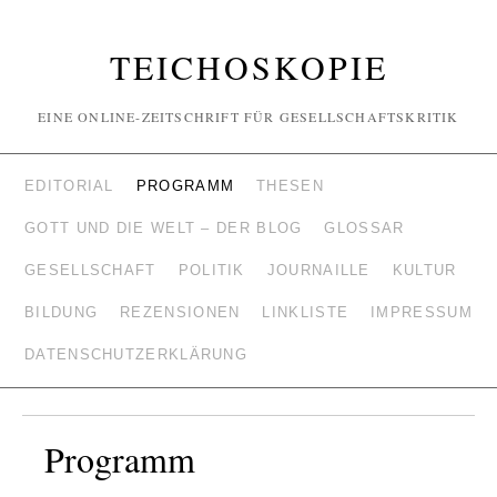
TEICHOSKOPIE
EINE ONLINE-ZEITSCHRIFT FÜR GESELLSCHAFTSKRITIK
EDITORIAL
PROGRAMM
THESEN
GOTT UND DIE WELT – DER BLOG
GLOSSAR
GESELLSCHAFT
POLITIK
JOURNAILLE
KULTUR
BILDUNG
REZENSIONEN
LINKLISTE
IMPRESSUM
DATENSCHUTZERKLÄRUNG
Programm