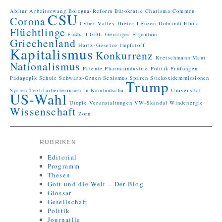
Abitur
Arbeitszwang
Bologna-Reform
Bürokratie
Charisma
Common
CSU
Corona
Cyber-Valley
Dieter Lenzen
Dobrindt
Ebola
Flüchtlinge
Fußball
GDL
Geistiges Eigentum
Griechenland
Hartz-Gesetze
Impfstoff
Kapitalismus
Konkurrenz
Kretschmann
Maut
Nationalismus
Patente
Pharmaindustrie
Politik
Prüfungen
Pädagogik
Schule
Schwarz-Gruen
Sexismus
Sparen
Stickoxidemmissionen
Trump
Syrien
Textilarbeiterinnen in Kambodscha
Universität
US-Wahl
Utopie
Veranstaltungen
VW-Skandal
Windenergie
Wissenschaft
Zorn
RUBRIKEN
Editorial
Programm
Thesen
Gott und die Welt – Der Blog
Glossar
Gesellschaft
Politik
Journaille