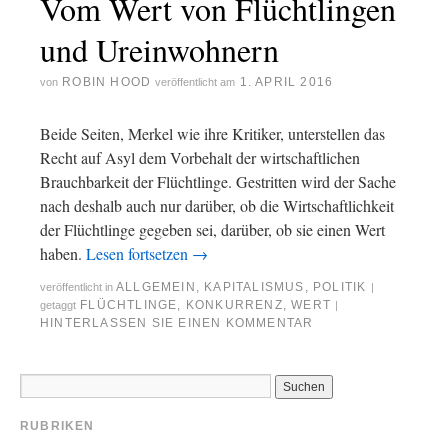
Vom Wert von Flüchtlingen
und Ureinwohnern
ROBIN HOOD
1. APRIL 2016
von
veröffentlicht am
Beide Seiten, Merkel wie ihre Kritiker, unterstellen das
Recht auf Asyl dem Vorbehalt der wirtschaftlichen
Brauchbarkeit der Flüchtlinge. Gestritten wird der Sache
nach deshalb auch nur darüber, ob die Wirtschaftlichkeit
der Flüchtlinge gegeben sei, darüber, ob sie einen Wert
haben.
Lesen fortsetzen
→
ALLGEMEIN
,
KAPITALISMUS
,
POLITIK
veröffentlicht in
|
FLÜCHTLINGE
,
KONKURRENZ
,
WERT
getaggt
|
HINTERLASSEN SIE EINEN KOMMENTAR
RUBRIKEN