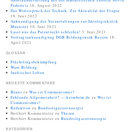
Auseinandersetzung mit der feministischen Theorie Silvia
Federicis
16. August 2022
Der Widerspruch der Technik. Zur Aktualität der Utopie
19. Juni 2022
Ankuendigung der Veranstaltungen zur Ideologiekritik
Muenster
30. Juni 2021
Lasst uns das Patentrecht schleifen!
3. Juni 2021
Vortragsankuendigung DGB Bildungswerk Bayern
18.
April 2021
GLOSSAR
Flüchtlingsbekämpfung
Ware Bildung
Juedisches Leben
NEUESTE KOMMENTARE
Benni
zu
Was ist Commonismus?
Fehlende Allgemeinheit? — keimform.de
zu
Was ist
Commonismus?
Redaktion
zu
Bundesligacoronaorgie
Heribert Kommentator
zu
Thesen
Heribert Kommentator
zu
Bundesligacoronaorgie
KATEGORIEN