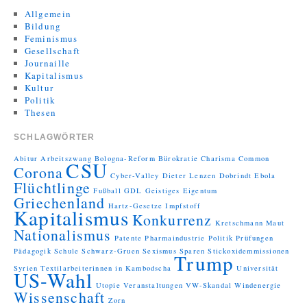
Allgemein
Bildung
Feminismus
Gesellschaft
Journaille
Kapitalismus
Kultur
Politik
Thesen
SCHLAGWÖRTER
Abitur
Arbeitszwang
Bologna-Reform
Bürokratie
Charisma
Common
CSU
Corona
Cyber-Valley
Dieter Lenzen
Dobrindt
Ebola
Flüchtlinge
Fußball
GDL
Geistiges Eigentum
Griechenland
Hartz-Gesetze
Impfstoff
Kapitalismus
Konkurrenz
Kretschmann
Maut
Nationalismus
Patente
Pharmaindustrie
Politik
Prüfungen
Pädagogik
Schule
Schwarz-Gruen
Sexismus
Sparen
Stickoxidemmissionen
Trump
Syrien
Textilarbeiterinnen in Kambodscha
Universität
US-Wahl
Utopie
Veranstaltungen
VW-Skandal
Windenergie
Wissenschaft
Zorn