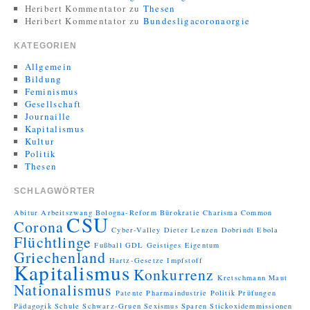
Heribert Kommentator
zu
Thesen
Heribert Kommentator
zu
Bundesligacoronaorgie
KATEGORIEN
Allgemein
Bildung
Feminismus
Gesellschaft
Journaille
Kapitalismus
Kultur
Politik
Thesen
SCHLAGWÖRTER
Abitur
Arbeitszwang
Bologna-Reform
Bürokratie
Charisma
Common
CSU
Corona
Cyber-Valley
Dieter Lenzen
Dobrindt
Ebola
Flüchtlinge
Fußball
GDL
Geistiges Eigentum
Griechenland
Hartz-Gesetze
Impfstoff
Kapitalismus
Konkurrenz
Kretschmann
Maut
Nationalismus
Patente
Pharmaindustrie
Politik
Prüfungen
Pädagogik
Schule
Schwarz-Gruen
Sexismus
Sparen
Stickoxidemmissionen