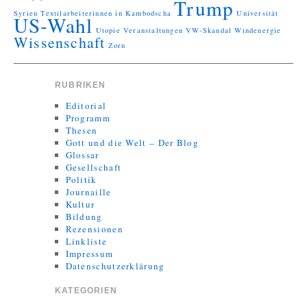
Trump
Syrien
Textilarbeiterinnen in Kambodscha
Universität
US-Wahl
Utopie
Veranstaltungen
VW-Skandal
Windenergie
Wissenschaft
Zorn
RUBRIKEN
Editorial
Programm
Thesen
Gott und die Welt – Der Blog
Glossar
Gesellschaft
Politik
Journaille
Kultur
Bildung
Rezensionen
Linkliste
Impressum
Datenschutzerklärung
KATEGORIEN