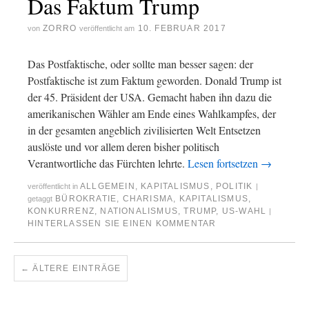
Das Faktum Trump
ZORRO
10. FEBRUAR 2017
von
veröffentlicht am
Das Postfaktische, oder sollte man besser sagen: der
Postfaktische ist zum Faktum geworden. Donald Trump ist
der 45. Präsident der USA. Gemacht haben ihn dazu die
amerikanischen Wähler am Ende eines Wahlkampfes, der
in der gesamten angeblich zivilisierten Welt Entsetzen
auslöste und vor allem deren bisher politisch
Verantwortliche das Fürchten lehrte.
Lesen fortsetzen
→
ALLGEMEIN
,
KAPITALISMUS
,
POLITIK
veröffentlicht in
|
BÜROKRATIE
,
CHARISMA
,
KAPITALISMUS
,
getaggt
KONKURRENZ
,
NATIONALISMUS
,
TRUMP
,
US-WAHL
|
HINTERLASSEN SIE EINEN KOMMENTAR
←
ÄLTERE EINTRÄGE